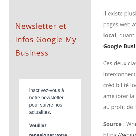
Il existe pl
Newsletter et
pages web af
local
, quant 
infos Google My
Google Busi
Business
Ces deux cla
interconnect
crédibilité l
Inscrivez-vous à
améliorer la 
notre newsletter
pour suivre nos
au profit de 
actualités.
Source
: Whi
Veuillez
https://whit
renseigner votre