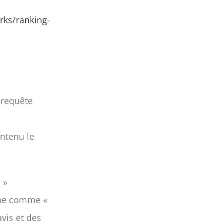
ks/ranking-
 requête
ontenu le
 »
che comme «
vis et des