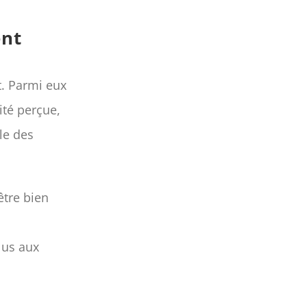
ent
t. Parmi eux
ité perçue,
ale des
tre bien
lus aux