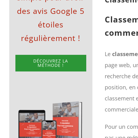
des avis Google 5
Classem
étoiles
commer
régulièrement !
Le
classeme
DÉCOUVREZ LA
page web, un
MÉTHODE !
recherche d
position, en
classement es
commerciale
Pour un comm
pas une métr