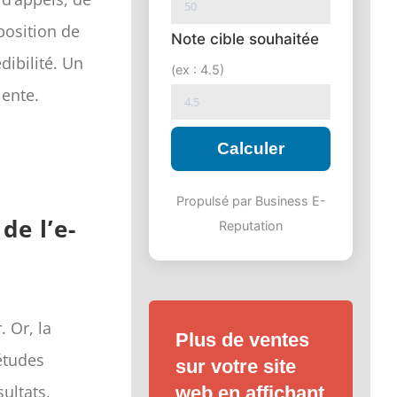
position de
Note cible souhaitée
dibilité. Un
(ex : 4.5)
lente.
Calculer
Propulsé par Business E-
de l’e-
Reputation
 Or, la
Plus de ventes
études
sur votre site
sultats,
web en affichant