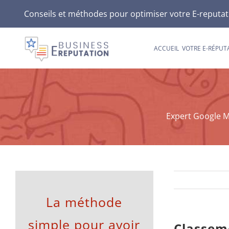
Passer
Conseils et méthodes pour optimiser votre E-reputatio
au
contenu
ACCUEIL
VOTRE E-RÉPUT
Expert Google My
La méthode
simple pour avoir
Classem