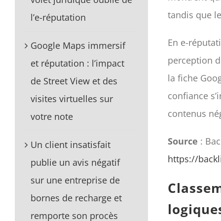
tandis que l
l’e-réputation
En e-réputati
Google Maps immersif
perception de
et réputation : l’impact
la fiche Goog
de Street View et des
confiance s’i
visites virtuelles sur
contenus néga
votre note
Source
: Bac
Un client insatisfait
https://back
publie un avis négatif
sur une entreprise de
Classem
bornes de recharge et
logique
remporte son procès