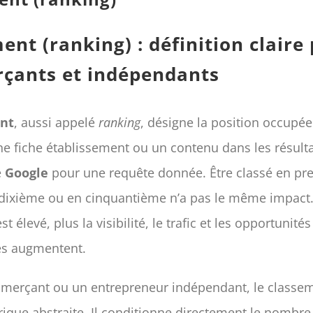
ent (ranking) : définition claire
çants et indépendants
nt
, aussi appelé
ranking
, désigne la position occupé
e fiche établissement ou un contenu dans les résult
e
Google
pour une requête donnée. Être classé en pr
 dixième ou en cinquantième n’a pas le même impact.
t élevé, plus la visibilité, le trafic et les opportunités
s augmentent.
erçant ou un entrepreneur indépendant, le classem
ique abstraite. Il conditionne directement le nombre 