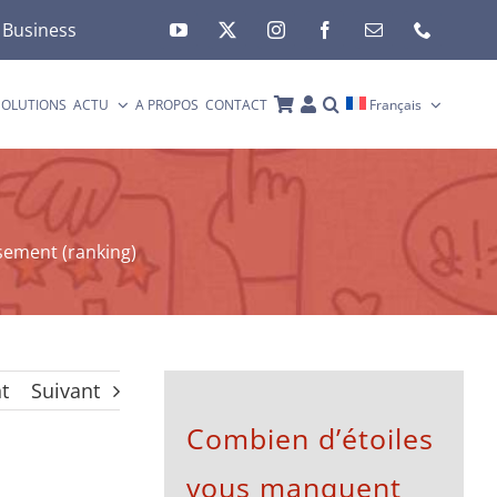
 Business
SOLUTIONS
ACTU
A PROPOS
CONTACT
Français
sement (ranking)
t
Suivant
Combien d’étoiles
vous manquent