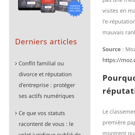
visites en m
l’e-réputati
mauvais ranki
Derniers articles
Source
: Mo
https://moz.
Conflit familial ou
divorce et réputation
Pourquoi
d’entreprise : protéger
réputat
ses actifs numériques
Le classemen
Ce que vos statuts
première pag
racontent de vous : le
montrent que 
volet juridique oublié de