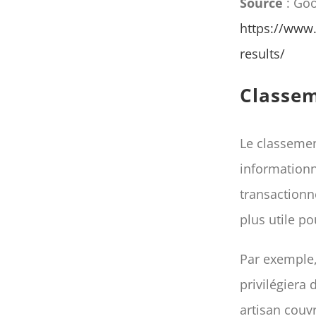
Source
: Goo
https://www
results/
Classem
Le classemen
informationn
transactionne
plus utile po
Par exemple
privilégiera
artisan couv