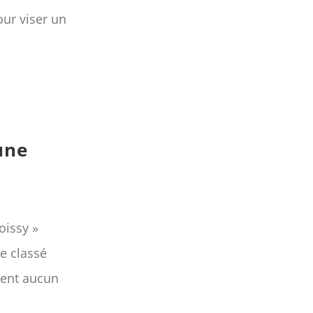
our viser un
une
oissy »
re classé
ment aucun