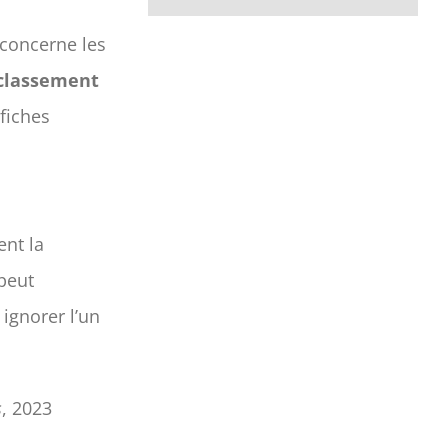
concerne les
classement
 fiches
s
ent la
 peut
ignorer l’un
s
, 2023