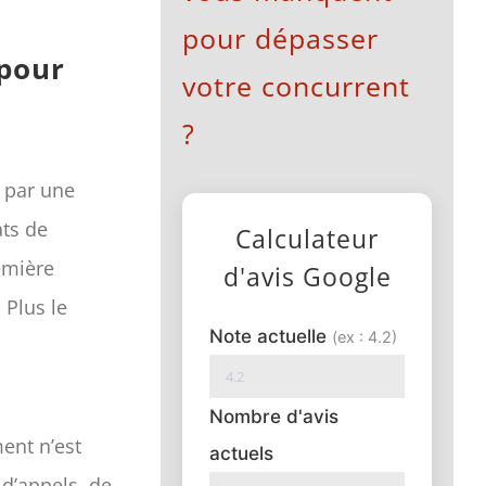
pour dépasser
 pour
votre concurrent
?
e par une
ats de
Calculateur
emière
d'avis Google
 Plus le
Note actuelle
(ex : 4.2)
Nombre d'avis
ent n’est
actuels
d’appels, de