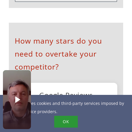
How many stars do you
need to overtake your
competitor?
Google Reviews
This site uses cookies and third-party services imposed by
Calculator
online service providers.
Current rating
OK
(e.g. 4.2)