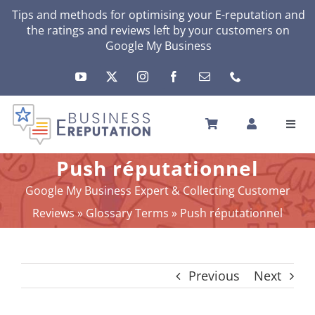
Skip
Tips and methods for optimising your
E-reputation
and
the ratings and reviews left by your customers on
to
Google My Business
content
Toggl
Navig
HOME
Push réputationnel
YOUR E-REPUTATION
Google My Business Expert & Collecting Customer
YOUR ACTIVITY
Reviews
»
Glossary Terms
»
Push réputationnel
MY SERVICES
OTHERS SOLUTIONS
Previous
Next
NEWS
ABOUT