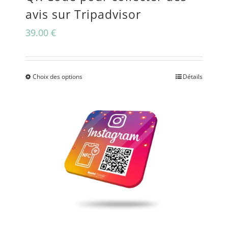
avis sur Tripadvisor
39.00
€
Choix des options
Détails
Ce
produit
a
plusieurs
variations.
Les
options
peuvent
être