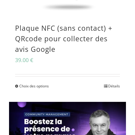
peuvent
être
Plaque NFC (sans contact) +
choisies
QRcode pour collecter des
sur
avis Google
la
39.00
€
page
du
produit
Choix des options
Détails
Ce
produit
a
plusieurs
variations.