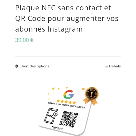
Plaque NFC sans contact et
choisies
QR Code pour augmenter vos
sur
abonnés Instagram
la
39.00
€
page
du
produit
Choix des options
Détails
Ce
produit
a
plusieurs
variations.
Les
options