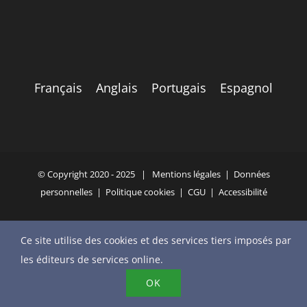
Français
Anglais
Portugais
Espagnol
© Copyright 2020 - 2025 |
Mentions légales
|
Données
personnelles
|
Politique cookies
|
CGU
|
Accessibilité
Ce site utilise des cookies et des services tiers imposés par
YouTube
X
Bluesky
Instagram
Facebook
LinkedIn
Email
les éditeurs de services online.
Téléphone
OK