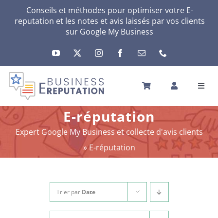
Passer
Conseils et méthodes pour optimiser votre E-
reputation et les notes et avis laissés par vos clients
au
sur Google My Business
contenu
Toggl
Navig
ACCUEIL
E-réputation
VOTRE E-RÉPUTATION
Expert Google My Business et collecte d'avis clients
VOTRE ACTIVITÉ
»
E-réputation
MES SERVICES
AUTRES SOLUTIONS
ACTU
Trier par
Date
A PROPOS