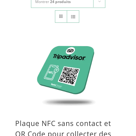
Montrer
24 produits
CONTACT
Panier
mon compte
RECHERCHER:
Français
Plaque NFC sans contact et
QR Code pour collecter des