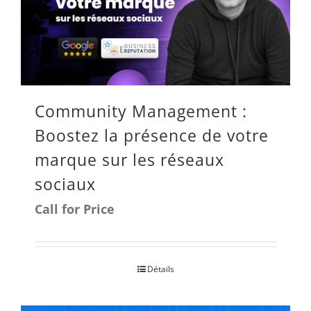
Les
options
peuvent
être
Community Management :
choisies
Boostez la présence de votre
sur
marque sur les réseaux
la
sociaux
page
Call for Price
du
produit
Détails