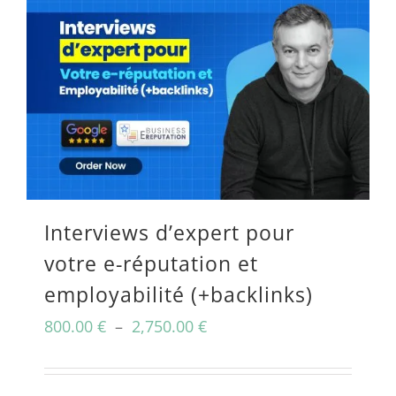
Interviews d’expert pour
votre e-réputation et
employabilité (+backlinks)
Plage
800.00
€
–
2,750.00
€
de
prix :