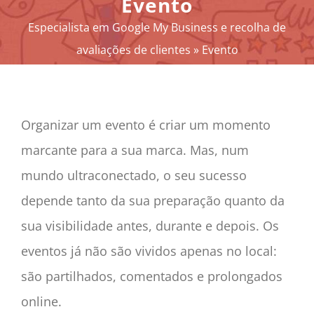
Evento
A SUA REPUTAÇÃO
Especialista em Google My Business e recolha de
A SUA ATIVIDADE
avaliações de clientes
»
Evento
MEUS SERVIÇOS
OUTRAS SOLUÇÕES
NEWS
Organizar um evento é criar um momento
SOBRE
marcante para a sua marca. Mas, num
CONTACTO
mundo ultraconectado, o seu sucesso
CAIXA
depende tanto da sua preparação quanto da
A MINHA CONTA
sua visibilidade antes, durante e depois. Os
SEARCH
eventos já não são vividos apenas no local:
FOR:
são partilhados, comentados e prolongados
Português
online.