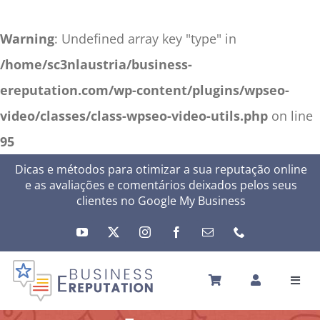
Warning
: Undefined array key "type" in
/home/sc3nlaustria/business-
ereputation.com/wp-content/plugins/wpseo-
video/classes/class-wpseo-video-utils.php
on line
95
Skip
Dicas e métodos para otimizar a sua reputação online
e as avaliações e comentários deixados pelos seus
to
clientes no Google My Business
content
Toggl
Navig
INÍCIO