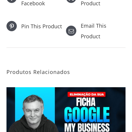
Facebook
Product
The
options
Email This
Pin This Product
may
Product
be
chosen
on
the
Produtos Relacionados
product
page