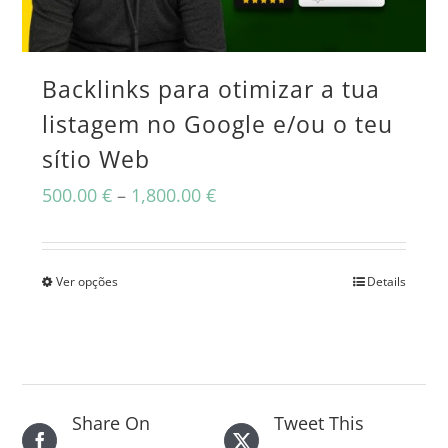
Backlinks para otimizar a tua
listagem no Google e/ou o teu
sítio Web
Price
500.00
€
–
1,800.00
€
range:
500.00 €
Ver opções
Details
This
through
product
1,800.00 €
has
multiple
Share On
Tweet This
variants.