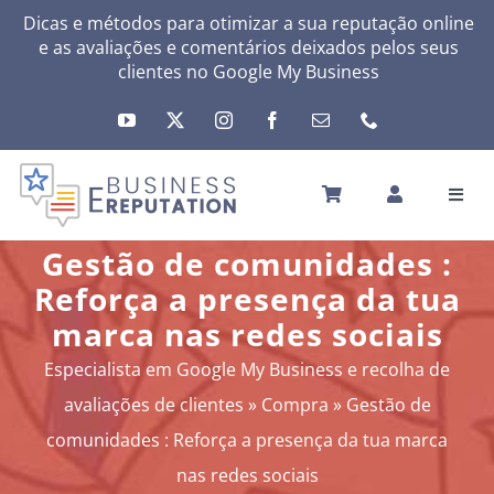
Skip
Dicas e métodos para otimizar a sua reputação online
e as avaliações e comentários deixados pelos seus
to
clientes no
Google My Business
content
Toggl
Navig
INÍCIO
Gestão de comunidades :
A SUA REPUTAÇÃO
Reforça a presença da tua
A SUA ATIVIDADE
marca nas redes sociais
MEUS SERVIÇOS
Especialista em Google My Business e recolha de
OUTRAS SOLUÇÕES
avaliações de clientes
»
Compra
»
Gestão de
NEWS
comunidades : Reforça a presença da tua marca
SOBRE
nas redes sociais