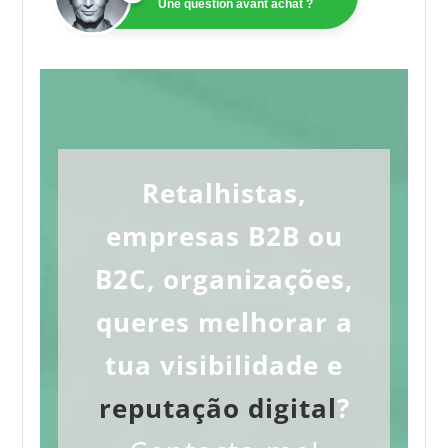
Une question avant achat ?
Retalhistas,
empresas B2B ou
B2C, organizações,
queres melhorar a
tua visibilidade e
reputação digital
?