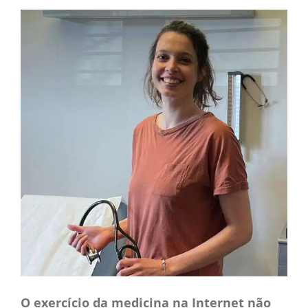
CONTACTO
CAIXA
A MINHA CONTA
SEARCH
FOR:
Português
O exercício da medicina na Internet não