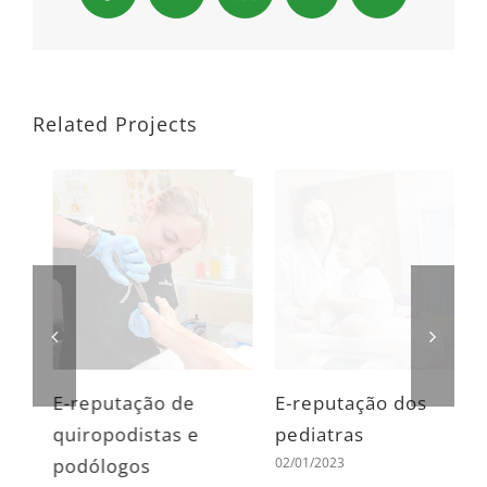
Related Projects
E-reputação de
E-reputação dos
E
quiropodistas e
pediatras
p
02/01/2023
0
podólogos