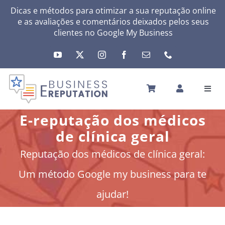
Skip
Dicas e métodos para otimizar a sua reputação online
e as avaliações e comentários deixados pelos seus
to
clientes no
Google My Business
content
Toggl
Navig
INÍCIO
E-reputação dos médicos
A SUA REPUTAÇÃO
de clínica geral
A SUA ATIVIDADE
Reputação dos médicos de clínica geral:
MEUS SERVIÇOS
Um método Google my business para te
OUTRAS SOLUÇÕES
ajudar!
NEWS
SOBRE