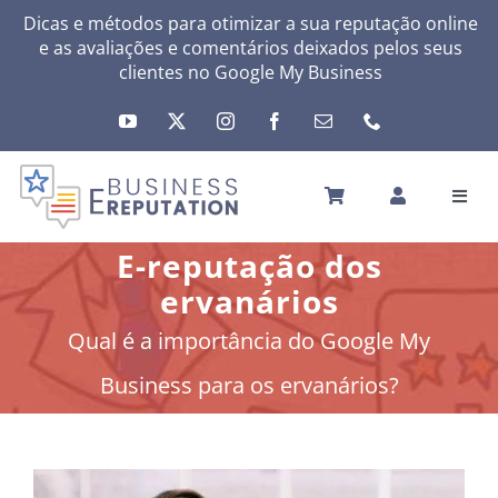
Skip
Dicas e métodos para otimizar a sua reputação online
e as avaliações e comentários deixados pelos seus
to
clientes no
Google My Business
content
Toggl
Navig
INÍCIO
E-reputação dos
A SUA REPUTAÇÃO
ervanários
A SUA ATIVIDADE
Qual é a importância do Google My
MEUS SERVIÇOS
Business para os ervanários?
OUTRAS SOLUÇÕES
NEWS
SOBRE