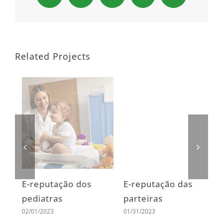
Related Projects
E-reputação dos
E-reputação das
E
pediatras
parteiras
m
02/01/2023
01/31/2023
g