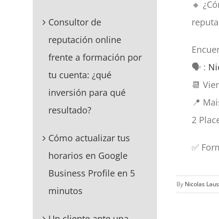
🔸 ¿Có
reputa
Consultor de
reputación online
Encuen
frente a formación por
🗣️ :
Ni
tu cuenta: ¿qué
📆 Vie
inversión para qué
📍 Mai
resultado?
2 Plac
Cómo actualizar tus
✅ Form
horarios en Google
Business Profile en 5
By
Nicolas Laus
minutos
Un cliente ante una