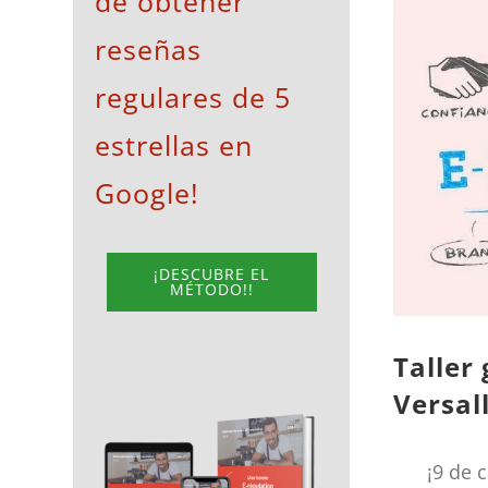
de obtener
View
reseñas
Larger
Image
regulares de 5
estrellas en
Google!
¡DESCUBRE EL
MÉTODO!!
Taller
Versal
¡9 de 