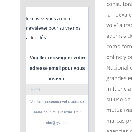
consultor
la nueva 
Inscrivez-vous à notre
volví a tr
newsletter pour suivre nos
además de
actualités.
como form
online y p
Veuillez renseigner votre
Nacional d
adresse email pour vous
grandes em
inscrire
influencia
su uso de
Veuillez renseigner votre adresse
mutualizac
email pour vous inscrire. Ex. :
marcas pr
abc@xyz.com
agencias 