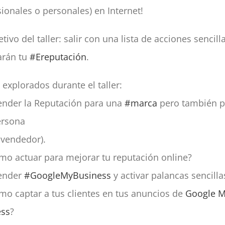
sionales o personales) en Internet!
etivo del taller: salir con una lista de acciones sencil
arán tu
#Ereputación
.
explorados durante el taller:
ender la Reputación para una
#marca
pero también p
ersona
 vendedor).
mo actuar para mejorar tu reputación online?
tender
#GoogleMyBusiness
y activar palancas sencilla
mo captar a tus clientes en tus anuncios de
Google 
ess
?