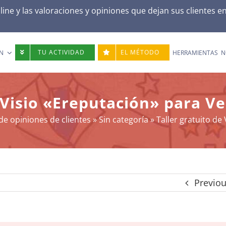
ne y las valoraciones y opiniones que dejan sus clientes e
TU ACTIVIDAD
EL MÉTODO
N
HERRAMIENTAS
N
 Visio «Ereputación» para V
de opiniones de clientes
»
Sin categoría
»
Taller gratuito de
Previo