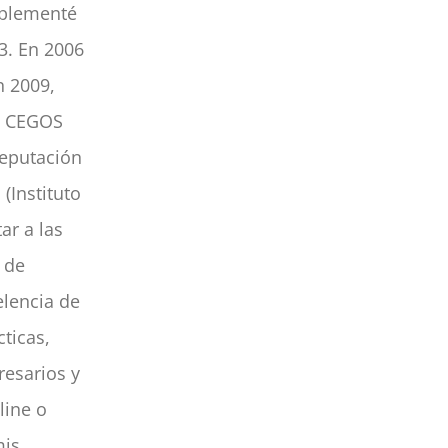
mplementé
3. En 2006
n 2009,
 a CEGOS
reputación
(Instituto
ar a las
 de
elencia de
ticas,
resarios y
line o
mis