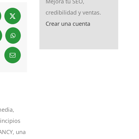
Mejora tu SEO,
credibilidad y ventas.
cebook
X
Crear una cuenta
nkedIn
WhatsApp
Email
media,
incipios
UANCY, una