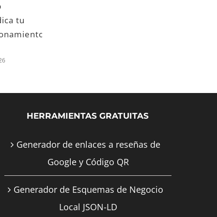
2026
esfuerzos para
ve
06/16/2026
06/
mejorar tu
reputación
local?
06/15/2026
HERRAMIENTAS GRATUITAS
Generador de enlaces a reseñas de
Google y Código QR
Generador de Esquemas de Negocio
Local JSON-LD