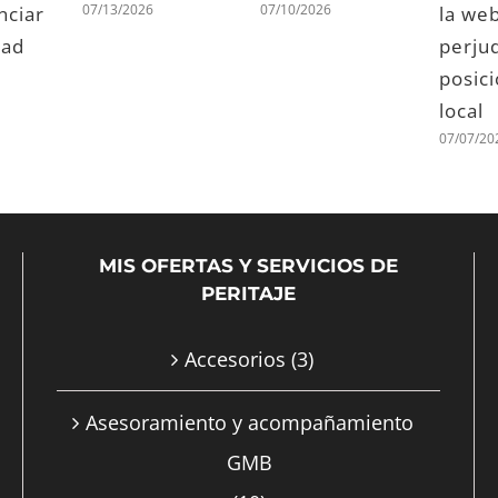
tipos e impacto
s de
web
real en el
06/25/2026
posicionamiento
en 2026
06/26/2026
MIS OFERTAS Y SERVICIOS DE
PERITAJE
Accesorios
(3)
Asesoramiento y acompañamiento
GMB