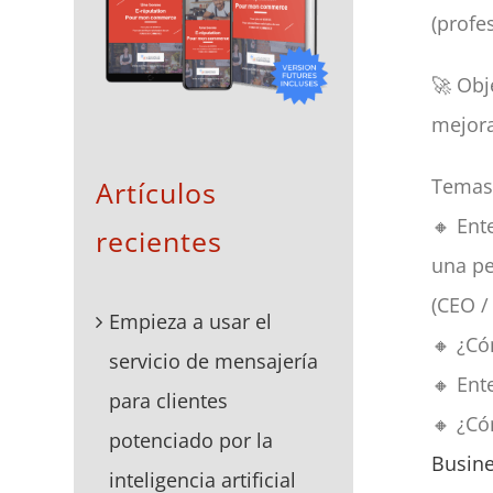
(profe
🚀 Obj
mejor
Temas 
Artículos
🔸 Ent
recientes
una p
(CEO /
Empieza a usar el
🔸 ¿Có
servicio de mensajería
🔸 En
para clientes
🔸 ¿Có
potenciado por la
Busin
inteligencia artificial