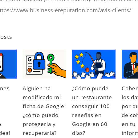
https://www.business-ereputation.com/avis-clients/
Posts
Horar
de
La reputación
apert
a IA
online de una
incor
Fotos de
a: por
red: cómo
Googl
Google My
mantener el
tus cl
Business:
control en
vuelv
frecuencia,
n las
varias páginas
06/16/20