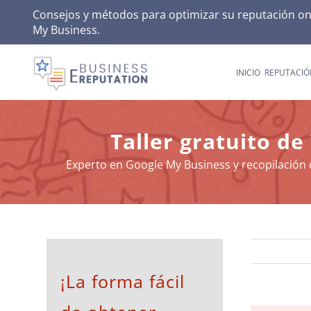
Skip
Consejos y métodos para optimizar su reputación onli
My Business
.
to
content
INICIO
REPUTACIÓ
Taller gratuito de
Experto en Google My Business y recopilación 
¡La forma fácil