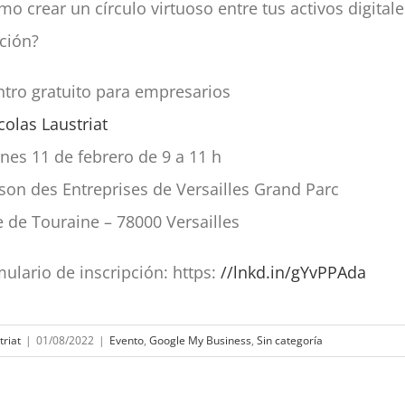
mo crear un círculo virtuoso entre tus activos digitale
ción?
tro gratuito para empresarios
colas Laustriat
rnes 11 de febrero de 9 a 11 h
son des Entreprises de Versailles Grand Parc
e de Touraine – 78000 Versailles
ulario de inscripción: https:
//lnkd.in/gYvPPAda
triat
|
01/08/2022
|
Evento
,
Google My Business
,
Sin categoría