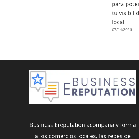
07/10/2026
respuesta
la web
Gemini
perjudica tu
07/02/2026
posicionamiento
local
07/07/2026
Business Ereputation acompaña y forma
a los comercios locales, las redes de