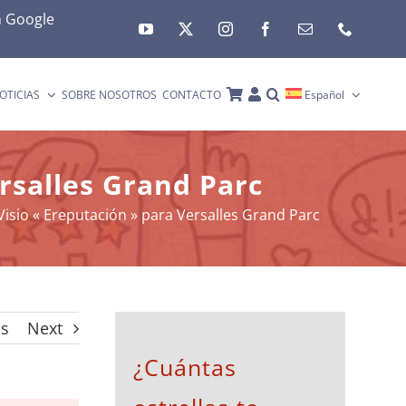
n
Google
OTICIAS
SOBRE NOSOTROS
CONTACTO
Español
ersalles Grand Parc
 Visio « Ereputación » para Versalles Grand Parc
us
Next
¿Cuántas