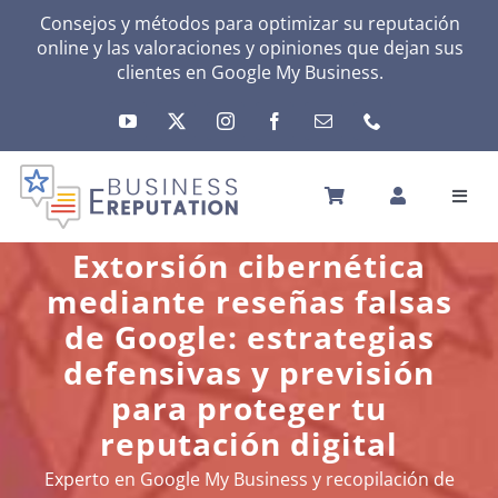
Skip
Consejos y métodos para optimizar su reputación
online y las valoraciones y opiniones que dejan sus
to
clientes en
Google My Business
.
content
Toggl
Navig
INICIO
Extorsión cibernética
REPUTACIÓN
mediante reseñas falsas
TU ACTIVIDAD
de Google: estrategias
EL MÉTODO
defensivas y previsión
HERRAMIENTAS
para proteger tu
reputación digital
NOTICIAS
SOBRE NOSOTROS
Experto en Google My Business y recopilación de