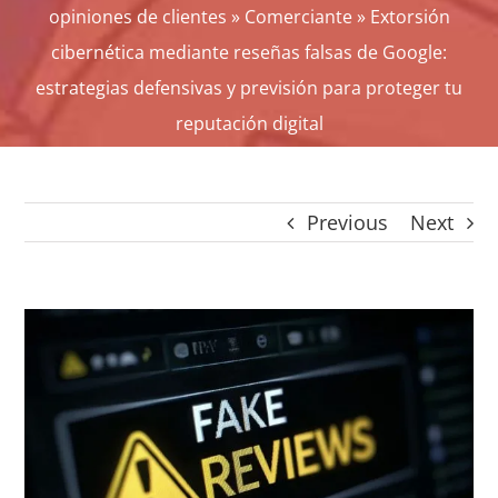
opiniones de clientes
»
Comerciante
»
Extorsión
CONTACTO
cibernética mediante reseñas falsas de Google:
Panier
estrategias defensivas y previsión para proteger tu
mon compte
reputación digital
SEARCH
FOR:
Español
Previous
Next
View
Larger
Image