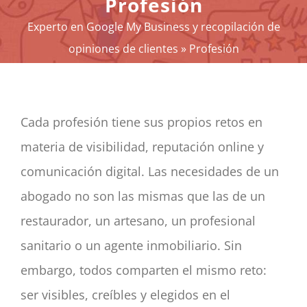
Profesión
REPUTACIÓN
Experto en Google My Business y recopilación de
TU ACTIVIDAD
opiniones de clientes
»
Profesión
EL MÉTODO
HERRAMIENTAS
NOTICIAS
Cada profesión tiene sus propios retos en
SOBRE NOSOTROS
materia de visibilidad, reputación online y
CONTACTO
comunicación digital. Las necesidades de un
Panier
abogado no son las mismas que las de un
mon compte
restaurador, un artesano, un profesional
SEARCH
sanitario o un agente inmobiliario. Sin
FOR:
embargo, todos comparten el mismo reto:
Español
ser visibles, creíbles y elegidos en el