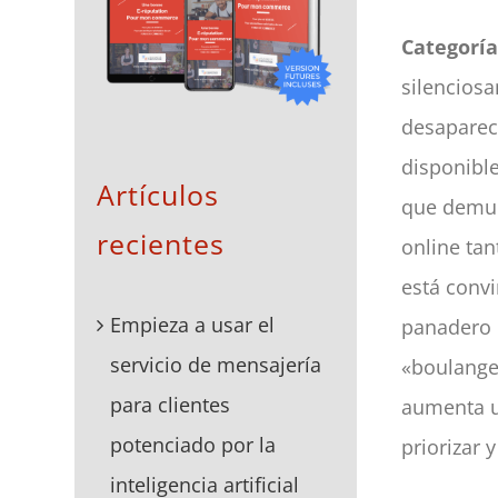
Categorí
silenciosa
desaparec
disponible
Artículos
que demue
recientes
online ta
está convi
Empieza a usar el
panadero 
servicio de mensajería
«boulanger
para clientes
aumenta u
potenciado por la
priorizar 
inteligencia artificial