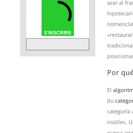
azar al fr
hipotecari
nomenclat
S'INSCRIRE
«restauran
tradiciona
posiciona
Por qué
El
algorit
(tu
categor
categoría 
inútiles. 
nunca apar