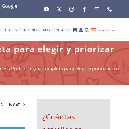
n
Google
OTICIAS
SOBRE NOSOTROS
CONTACTO
Español
ta para elegir y priorizar
ess Profile: la guía completa para elegir y priorizar tus
us
Next
¿Cuántas