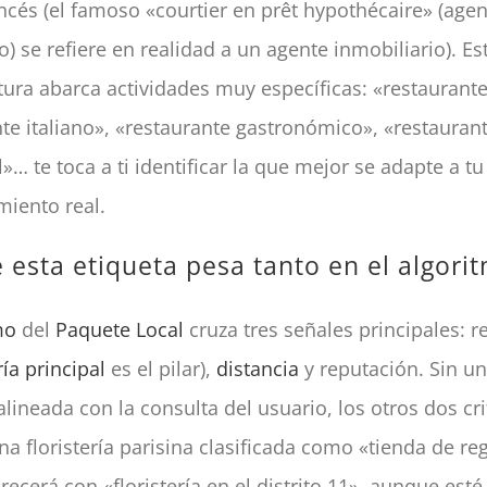
ancés (el famoso «courtier en prêt hypothécaire» (age
o) se refiere en realidad a un agente inmobiliario). Es
ura abarca actividades muy específicas: «restaurante
te italiano», «restaurante gastronómico», «restauran
l»… te toca a ti identificar la que mejor se adapte a tu
miento real.
 esta etiqueta pesa tanto en el algori
mo
del
Paquete Local
cruza tres señales principales: r
ía principal
es el pilar),
distancia
y reputación. Sin u
alineada con la consulta del usuario, los otros dos cr
Una floristería parisina clasificada como «tienda de re
ecerá con «floristería en el distrito 11», aunque esté