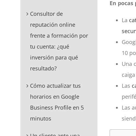
En pocas 
Consultor de
La
ca
reputación online
secun
frente a formación por
Googl
tu cuenta: ¿qué
10 po
inversión para qué
Una c
resultado?
caiga
Las
c
Cómo actualizar tus
perifé
horarios en Google
Las a
Business Profile en 5
siend
minutos
Un cliente ante una