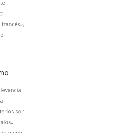
nte
ta
 francés»,
te
tmo
elevancia
na
iterios son
galos»
 en pleno