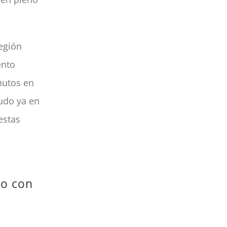
región
ento
nutos en
nudo ya en
estas
do con