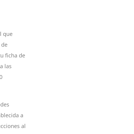
l que
de
tu ficha de
a las
0
edes
ablecida a
cciones al