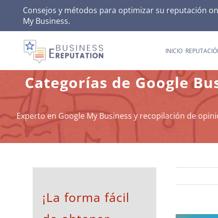
Skip
Consejos y métodos para optimizar su reputación onli
My Business
.
to
content
INICIO
REPUTACIÓ
Categorías de Google Busi
Experto en Google My Business y recopilación de opini
¡La forma fácil