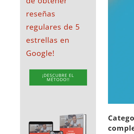
de obtener
View
reseñas
Larger
Image
regulares de 5
estrellas en
Google!
¡DESCUBRE EL
MÉTODO!!
Catego
comple