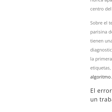
centro del
Sobre el t
parisina 
tienen un
diagnostic
la primer
etiquetas,
algoritmo
El erro
un trab