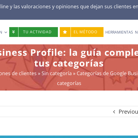
ne y las valoraciones y opiniones que dejan sus clientes e
TU ACTIVIDAD
EL MÉTODO
N
HERRAMIENTAS
N
ness Profile: la guía comple
tus categorías
ones de clientes
»
Sin categoría
»
Categorías de Google Busin
categorías
Previo