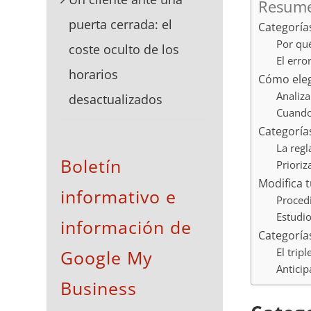
Resume
puerta cerrada: el
Categorías
Por qué
coste oculto de los
El erro
horarios
Cómo elegi
Analiza
desactualizados
Cuando 
Categorías
La regl
Boletín
Prioriz
Modifica 
informativo e
Proced
Estudi
información de
Categorías
El tripl
Google My
Anticip
Business