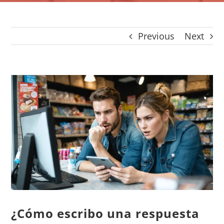
CONTACTO
Panier
Previous
Next
mon compte
SEARCH
FOR:
View
Español
Larger
Image
¿Cómo escribo una respuesta