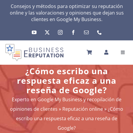
Skip
Consejos y métodos para optimizar su reputación
online y las valoraciones y opiniones que dejan sus
to
clientes en
Google My Business
.
content
Toggl
Navig
INICIO
¿Cómo escribo una
REPUTACIÓN
respuesta eficaz a una
TU ACTIVIDAD
reseña de Google?
EL MÉTODO
Experto en Google My Business y recopilación de
HERRAMIENTAS
opiniones de clientes
»
Reputación online
»
¿Cómo
NOTICIAS
escribo una respuesta eficaz a una reseña de
SOBRE NOSOTROS
Google?