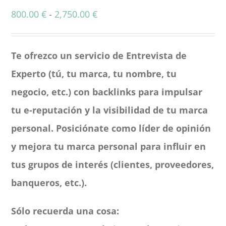
Rango
800.00
€
-
2,750.00
€
de
precios:
Te ofrezco un servicio de Entrevista de
desde
Experto (tú, tu marca, tu nombre, tu
800.00 €
negocio, etc.) con backlinks para impulsar
hasta
tu e-reputación y la visibilidad de tu marca
2,750.00 €
personal. Posiciónate como líder de opinión
y mejora tu marca personal para influir en
tus grupos de interés (clientes, proveedores,
banqueros, etc.).
Sólo recuerda una cosa: