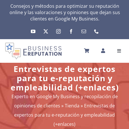
Skip
Consejos y métodos para optimizar su reputación
online y las valoraciones y opiniones que dejan sus
to
clientes en
Google My Business
.
content
Toggl
Navig
INICIO
Entrevistas de expertos
REPUTACIÓN
para tu e-reputación y
TU ACTIVIDAD
empleabilidad (+enlaces)
EL MÉTODO
Experto en Google My Business y recopilación de
HERRAMIENTAS
opiniones de clientes
»
Tienda
»
Entrevistas de
NOTICIAS
expertos para tu e-reputación y empleabilidad
SOBRE NOSOTROS
(+enlaces)