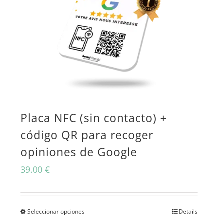
Placa NFC (sin contacto) +
código QR para recoger
opiniones de Google
39.00
€
Seleccionar opciones
Details
Este