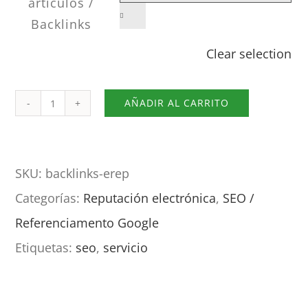
artículos /

Backlinks
Clear selection
AÑADIR AL CARRITO
Entrevistas
de
expertos
SKU:
backlinks-erep
para
Categorías:
Reputación electrónica
,
SEO /
tu
Referenciamento Google
e-
Etiquetas:
seo
,
servicio
reputación
y