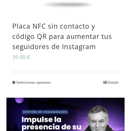
Placa NFC sin contacto y
código QR para aumentar tus
seguidores de Instagram
39.00
€
Seleccionar opciones
Details
Este
producto
tiene
múltiples
variantes.