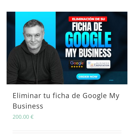
producto
tiene
múltiples
variantes.
Las
opciones
se
pueden
Eliminar tu ficha de Google My
elegir
Business
en
la
200.00
€
página