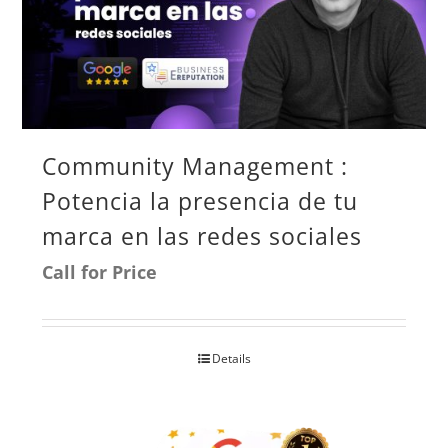
Las
opciones
se
pueden
Community Management :
elegir
Potencia la presencia de tu
en
marca en las redes sociales
la
página
Call for Price
de
producto
Details