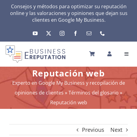
Skip
Consejos y métodos para optimizar su reputación
online y las valoraciones y opiniones que dejan sus
to
clientes en
Google My Business
.
content
Toggl
Navig
INICIO
Reputación web
REPUTACIÓN
Experto en Google My Business y recopilación de
TU ACTIVIDAD
opiniones de clientes
»
Términos del glosario
»
EL MÉTODO
Reputación web
HERRAMIENTAS
NOTICIAS
Previous
Next
SOBRE NOSOTROS