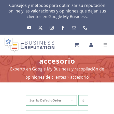
Skip
Consejos y métodos para optimizar su reputación
online y las valoraciones y opiniones que dejan sus
to
clientes en Google My Business.
content
Toggl
Navig
INICIO
accesorio
REPUTACIÓN
Experto en Google My Business y recopilación de
TU ACTIVIDAD
opiniones de clientes
»
accesorio
EL MÉTODO
HERRAMIENTAS
NOTICIAS
Sort by
Default Order
SOBRE NOSOTROS