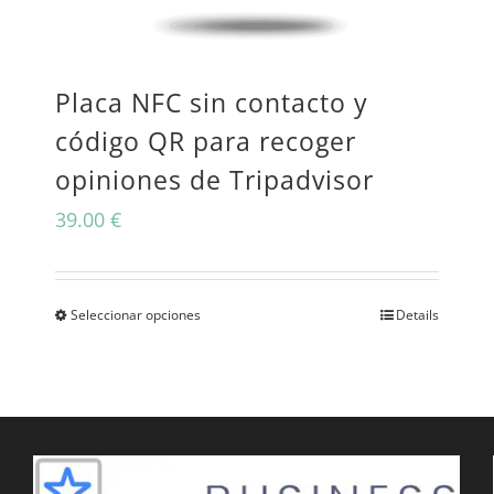
se
pueden
Placa NFC sin contacto y
elegir
código QR para recoger
en
opiniones de Tripadvisor
la
39.00
€
página
de
producto
Seleccionar opciones
Details
Este
producto
tiene
múltiples
variantes.