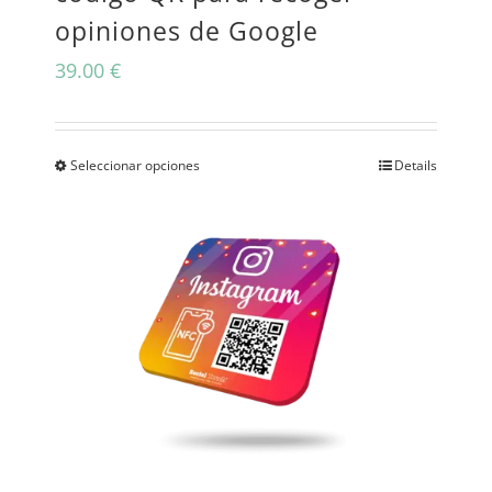
opiniones de Google
39.00
€
Seleccionar opciones
Details
Este
producto
tiene
múltiples
variantes.
Las
opciones
se
pueden