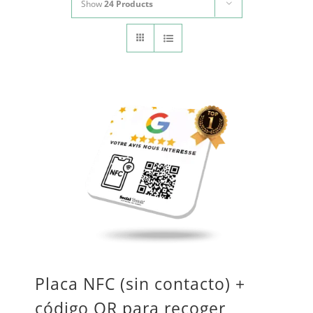
Show
24 Products
CONTACTO
Panier
mon compte
SEARCH
FOR:
Español
Placa NFC (sin contacto) +
código QR para recoger