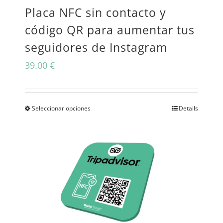
Placa NFC sin contacto y
elegir
código QR para aumentar tus
en
seguidores de Instagram
la
39.00
€
página
de
producto
Seleccionar opciones
Details
Este
producto
tiene
múltiples
variantes.
Las
opciones