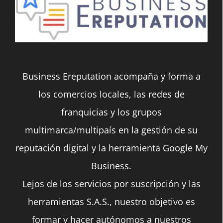
Las
opciones
se
pueden
Business Ereputation acompaña y forma a
elegir
los comercios locales, las redes de
en
franquicias y los grupos
la
multimarca/multipaís en la gestión de su
página
reputación digital y la herramienta Google My
de
Business.
producto
Lejos de los servicios por suscripción y las
herramientas S.A.S., nuestro objetivo es
formar y hacer autónomos a nuestros