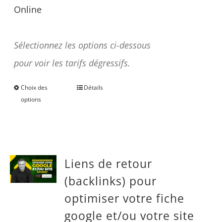
Online
Une question avant achat ?
Sélectionnez les options ci-dessous
pour voir les tarifs dégressifs.
Choix des
Détails
Ce
options
produit
a
plusieurs
Liens de retour
variations.
(backlinks) pour
Les
optimiser votre fiche
options
google et/ou votre site
peuvent