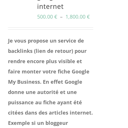
internet
être
Plage
500.00
choisies
€
–
1,800.00
€
de
sur
prix :
la
Je vous propose un service de
500.00 €
page
backlinks (lien de retour) pour
à
du
rendre encore plus visible et
1,800.00 €
produit
faire monter votre fiche Google
My Business. En effet Google
donne une autorité et une
puissance au fiche ayant été
citées dans des articles internet.
Exemple si un bloggeur