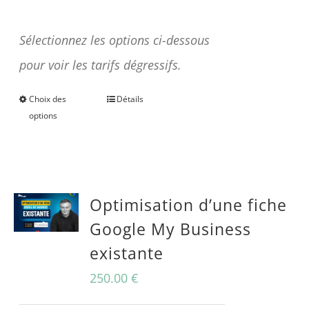
Une question avant achat ?
Sélectionnez les options ci-dessous
pour voir les tarifs dégressifs.
Choix des
Détails
Ce
options
produit
a
plusieurs
Optimisation d’une fiche
variations.
Google My Business
Les
existante
options
peuvent
250.00
€
être