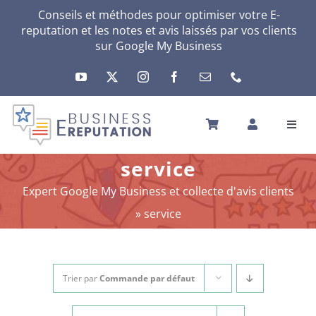
Passer
Conseils et méthodes pour optimiser votre E-
reputation et les notes et avis laissés par vos clients
au
sur Google My Business
contenu
Toggl
Navig
ACCUEIL
service
VOTRE E-RÉPUTATION
Expert Google My Business et collecte d'avis clients
VOTRE ACTIVITÉ
»
service
MES SERVICES
AUTRES SOLUTIONS
ACTU
Trier par
Commande par défaut
A PROPOS