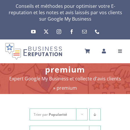
Passer
Conseils et méthodes pour optimiser votre E-
reputation et les notes et avis laissés par vos clients
au
sur Google My Business
contenu
Toggl
Navig
ACCUEIL
premium
VOTRE E-RÉPUTATION
Expert Google My Business et collecte d'avis clients
VOTRE ACTIVITÉ
»
premium
MES SERVICES
AUTRES SOLUTIONS
ACTU
Trier par
Popularité
A PROPOS