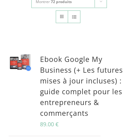
Montrer
72 produits
CONTACT
Panier
mon compte
RECHERCHER:
Ebook Google My
Français
Business (+ Les futures
mises à jour incluses) :
guide complet pour les
entrepreneurs &
commerçants
89.00
€