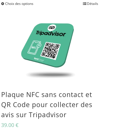
Choix des options
Détails
Ce
500.00 €
produit
à
a
1,800.00 €
plusieurs
variations.
Les
options
peuvent
être
Plaque NFC sans contact et
choisies
QR Code pour collecter des
sur
avis sur Tripadvisor
la
39.00
€