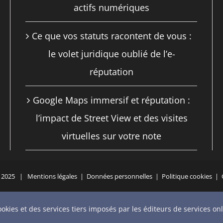
actifs numériques
Ce que vos statuts racontent de vous :
le volet juridique oublié de l’e-
réputation
Google Maps immersif et réputation :
l’impact de Street View et des visites
virtuelles sur votre note
 - 2025 |
Mentions légales
|
Données personnelles
|
Politique cookies
|
YouTube
X
Bluesky
Instagram
Facebook
LinkedIn
Email
Télép
cookies et des services tiers imposés par les éditeurs de services onl