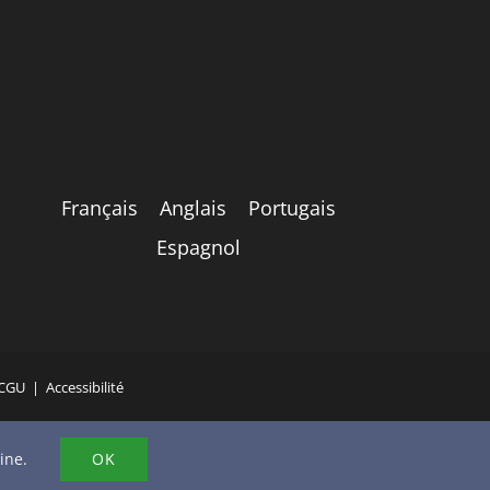
Français
Anglais
Portugais
Espagnol
CGU
|
Accessibilité
hone
ine.
OK