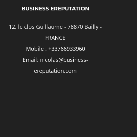
la
BUSINESS EREPUTATION
page
12, le clos Guillaume - 78870 Bailly -
du
FRANCE
produit
Mobile :
+33766933960
Email:
nicolas@business-
ereputation.com