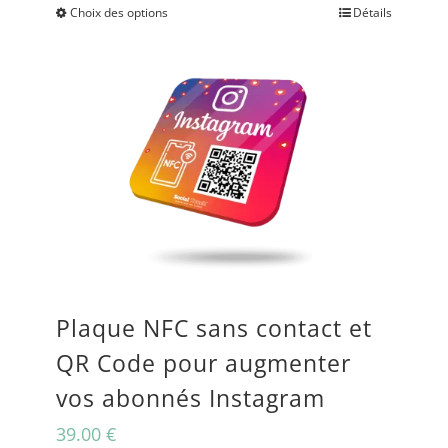
Choix des options
Détails
Ce
à
produit
2,750.00 €
a
plusieurs
variations.
Les
options
peuvent
être
Plaque NFC sans contact et
choisies
QR Code pour augmenter
sur
vos abonnés Instagram
la
39.00
€