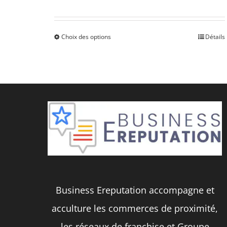
Choix des options
Détails
Ce
produit
a
plusieurs
variations.
Les
options
peuvent
être
Business Ereputation accompagne et
choisies
acculture les commerces de proximité,
sur
les réseaux de franchise et Groupe