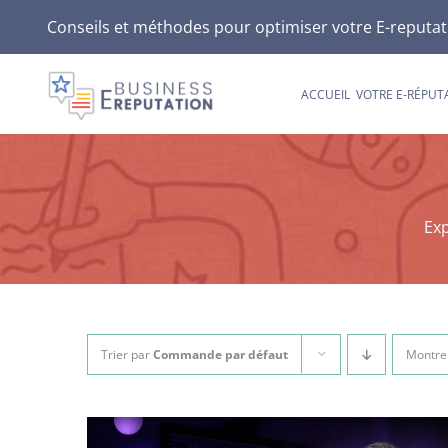
Passer
Conseils et méthodes pour optimiser votre E-reputatio
au
contenu
ACCUEIL
VOTRE E-RÉPUT
Exp
Trier par
Commande par défaut
Montre