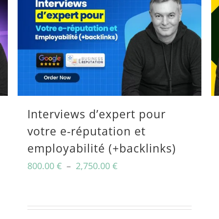
Interviews d’expert pour
votre e-réputation et
employabilité (+backlinks)
Plage
800.00
€
–
2,750.00
€
de
prix :
800.00 €