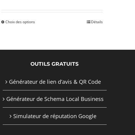
page
du
produit
Choix des options
Détails
Ce
produit
a
plusieurs
OUTILS GRATUITS
variations.
Les
Générateur de lien d’avis & QR Code
options
Générateur de Schema Local Business
peuvent
être
Simulateur de réputation Google
choisies
sur