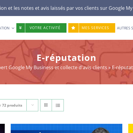
n et les notes et avis laissés par vos clients sur Google M
VOTRE ACTIVITÉ
MES SERVICES
ATION
AUTRES 
E-réputation
ert Google My Business et collecte d'avis clients
»
E-réputa
r
72 produits