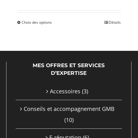
page
du
produit
Choix des options
Détails
Ce
produit
a
plusieurs
MES OFFRES ET SERVICES
variations.
D’EXPERTISE
Les
options
Accessoires
(3)
peuvent
Conseils et accompagnement GMB
être
(10)
choisies
sur
E-réputation
(6)