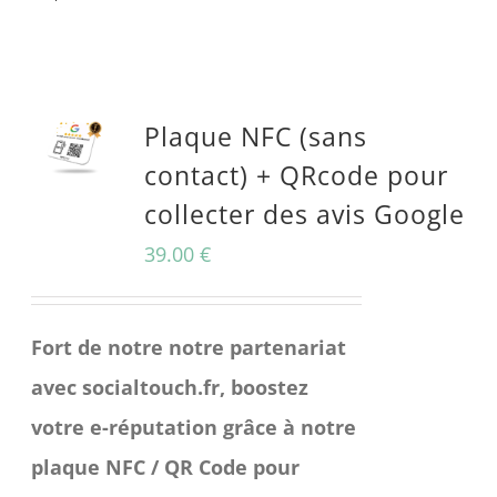
produit
a
plusieurs
Plaque NFC (sans
variations.
contact) + QRcode pour
Les
collecter des avis Google
options
peuvent
39.00
€
être
choisies
Fort de notre notre partenariat
sur
avec socialtouch.fr, boostez
la
votre e-réputation grâce à notre
page
plaque NFC / QR Code pour
du