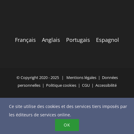
Français
Anglais
Portugais
Espagnol
© Copyright 2020 - 2025 |
Mentions légales
|
Données
personnelles
|
Politique cookies
|
CGU
|
Accessibilité
Ce site utilise des cookies et des services tiers imposés par
YouTube
X
Bluesky
Instagram
Facebook
LinkedIn
Email
les éditeurs de services online.
Téléphone
OK