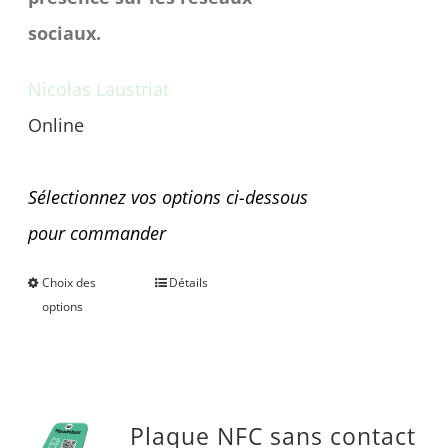
sociaux.
Nicolas Laustriat
Online
Une question avant achat ?
Sélectionnez vos options ci-dessous
pour commander
Choix des
Détails
Ce
options
produit
a
plusieurs
Plaque NFC sans contact
variations.