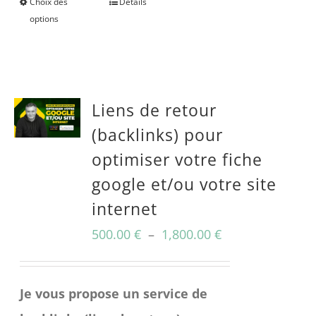
Choix des
Détails
Ce
options
produit
a
plusieurs
Liens de retour
variations.
(backlinks) pour
Les
optimiser votre fiche
options
google et/ou votre site
peuvent
internet
être
Plage
500.00
choisies
€
–
1,800.00
€
de
sur
prix :
la
Je vous propose un service de
500.00 €
page