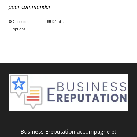
pour commander
Choix des
Détails
Ce
options
produit
a
plusieurs
variations.
Les
options
peuvent
être
choisies
Business Ereputation accompagne et
sur