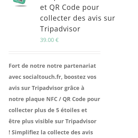
et QR Code pour
Les
collecter des avis sur
options
Tripadvisor
peuvent
être
39.00
€
choisies
sur
Fort de notre notre partenariat
la
avec socialtouch.fr, boostez vos
page
avis sur Tripadvisor grâce à
du
notre plaque NFC / QR Code pour
produit
collecter plus de 5 étoiles et
être plus visible sur Tripadvisor
!
Simplifiez la collecte des avis