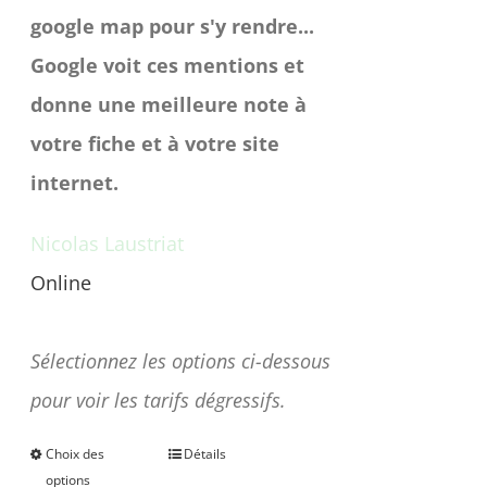
google map pour s'y rendre...
Google voit ces mentions et
donne une meilleure note à
votre fiche et à votre site
internet.
Nicolas Laustriat
Online
Une question avant achat ?
Sélectionnez les options ci-dessous
pour voir les tarifs dégressifs.
Choix des
Détails
Ce
options