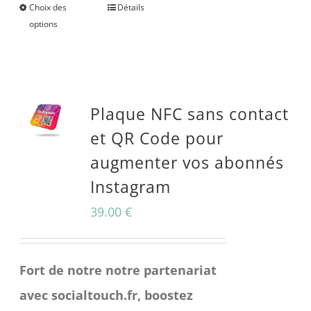
Choix des
Détails
Ce
options
produit
a
plusieurs
Plaque NFC sans contact
variations.
et QR Code pour
Les
augmenter vos abonnés
options
Instagram
peuvent
être
39.00
€
choisies
sur
Fort de notre notre partenariat
la
avec socialtouch.fr, boostez
page