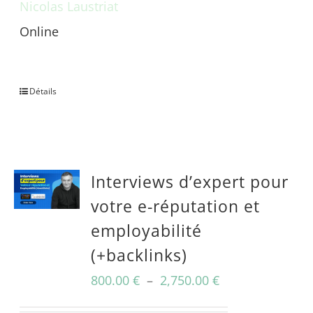
Nicolas Laustriat
Online
Une question avant achat ?
Détails
Interviews d’expert pour
votre e-réputation et
employabilité
(+backlinks)
Plage
800.00
€
–
2,750.00
€
de