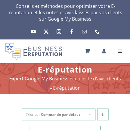
Passer
Conseils et méthodes pour optimiser votre E-
reputation et les notes et avis laissés par vos clients
au
sur Google My Business
contenu
Toggl
Navig
ACCUEIL
E-réputation
VOTRE E-RÉPUTATION
Expert Google My Business et collecte d'avis clients
VOTRE ACTIVITÉ
»
E-réputation
MES SERVICES
AUTRES SOLUTIONS
ACTU
Trier par
Commande par défaut
A PROPOS